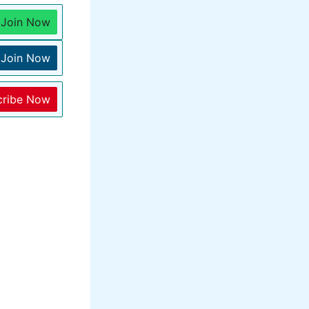
Join Now
Join Now
cribe Now