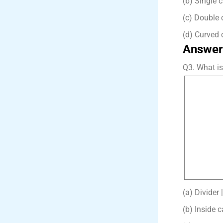
(b) Single c
(c) Double cu
(d) Curved c
Answer
Q3. What is 
(a) Divider 
(b) Inside c