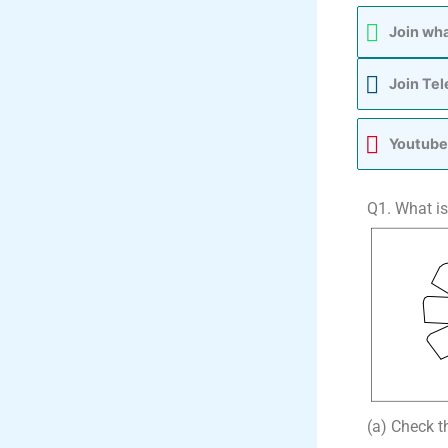
Join wh
Join Te
Youtube
Q1. What is 
(a) Check th