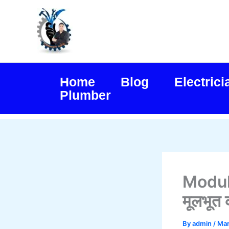
Skip
to
content
Home
Blog
Electrici
Plumber
Modul
मूलभूत
By
admin
/
Mar