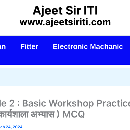
Ajeet Sir ITI
www.ajeetsiriti.com
an
Fitter
Electronic Machanic
e 2 : Basic Workshop Practic
 कार्यशाला अभ्यास ) MCQ
ch 24, 2024