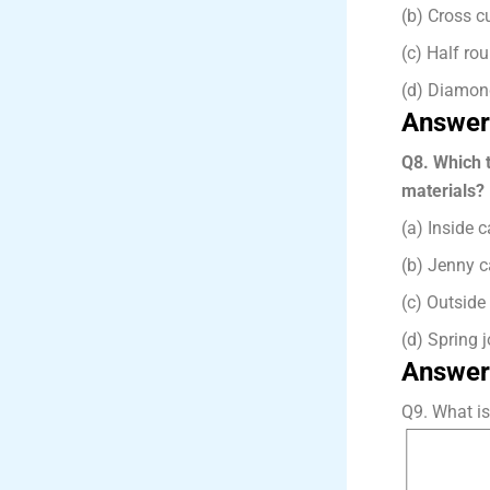
(b) Cross cu
(c) Half rou
(d) Diamond 
Answer
Q8. Which t
materials? | 
(a) Inside c
(b) Jenny ca
(c) Outside 
(d) Spring joi
Answer
Q9. What is 