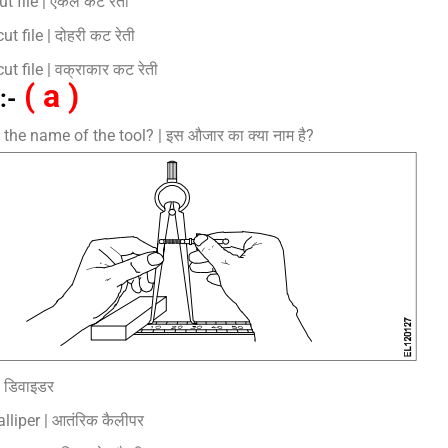
ut file | एकल कट रेती
t file | दोहरी कट रेती
ut file | वक्राकार कट रेती
( a )
:-
the name of the tool? | इस औजार का क्या नाम है?
| डिवाइडर
alliper | आतंरिक कैलीपर