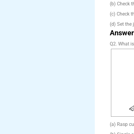
(b) Check th
(c) Check th
(d) Set the 
Answer
Q2. What is 
(a) Rasp cut 