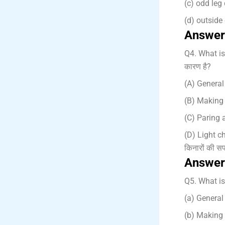
(c) odd leg 
(d) outside c
Answer
Q4. What is 
कारण है?
(A) General 
(B) Making 
(C) Paring a
(D) Light ch
किनारों की स
Answer
Q5. What is t
(a) General 
(b) Making 