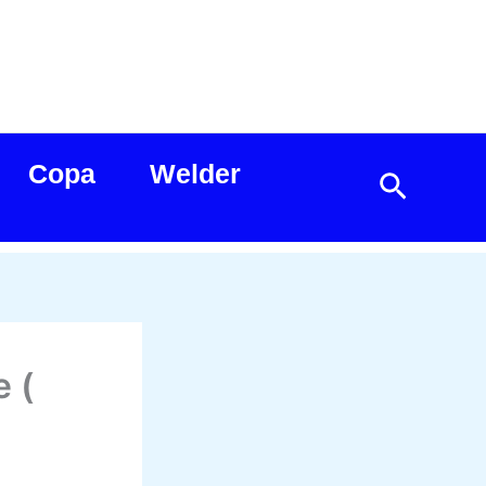
Copa
Welder
Search
e (