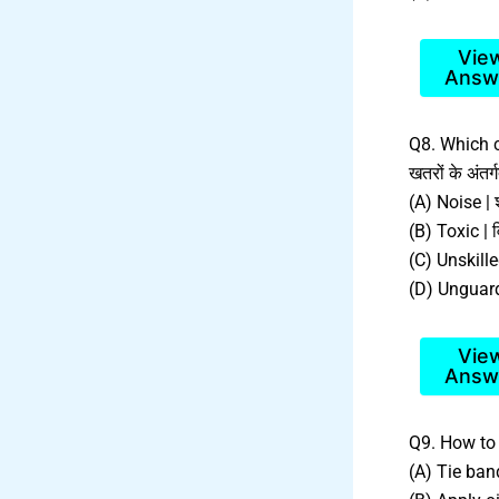
Vie
Answ
Q8. Which c
खतरों के अंतर
(A) Noise | 
(B) Toxic | व
(C) Unskill
(D) Unguarde
Vie
Answ
Q9. How to s
(A) Tie band