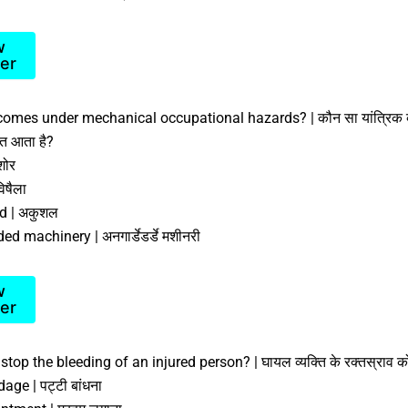
w
er
omes under mechanical occupational hazards? | कौन सा यांत्रिक व
्गत आता है?
शोर
िषैला
ed | अकुशल
d machinery | अनगार्डेडर्डे मशीनरी
w
er
top the bleeding of an injured person? | घायल व्यक्ति के रक्तस्राव को 
age | पट्टी बांधना