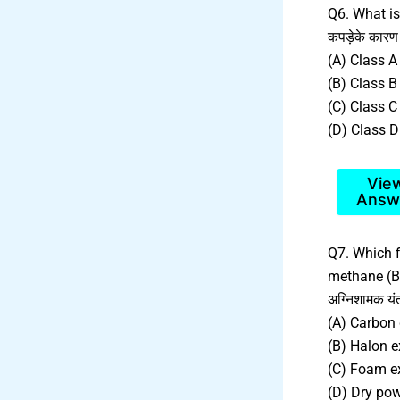
Q6. What is 
कपड़ेके कारण
(A) Class A 
(B) Class B 
(C) Class C 
(D) Class D 
Vie
Answ
Q7. Which f
methane (BCF
अग्निशामक यंत
(A) Carbon d
(B) Halon ext
(C) Foam ext
(D) Dry powd