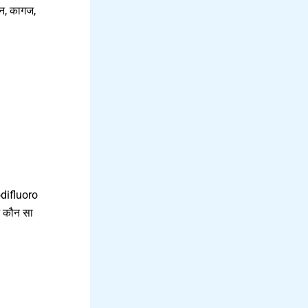
ि, कागज,
difluoro
आ कौन सा