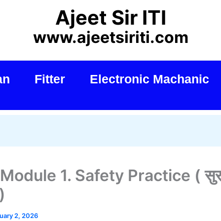
Ajeet Sir ITI
www.ajeetsiriti.com
an
Fitter
Electronic Machanic
 Module 1. Safety Practice ( सुरक
)
uary 2, 2026