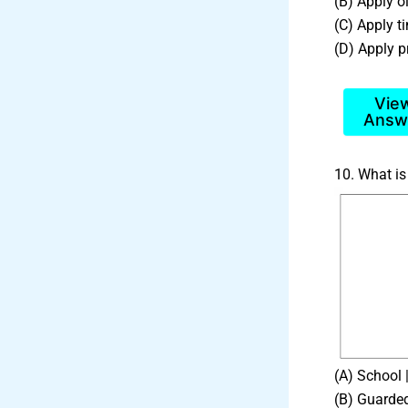
(B) Apply o
(C) Apply ti
(D) Apply p
Vie
Answ
10. What is 
(A) School |
(B) Guarded 