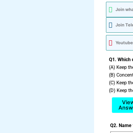
Join wh
Join Te
Youtube
Q1. Which on
(A) Keep th
(B) Concentr
(C) Keep the
(D) Keep the
Vie
Answ
Q2. Name th