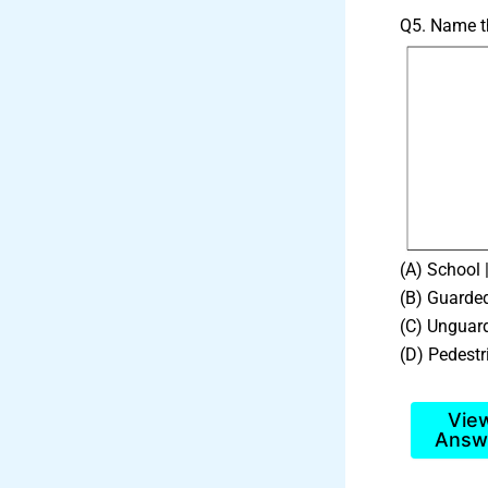
Q5. Name the
(A) School |
(B) Guarded 
(C) Unguarded
(D) Pedestri
Vie
Answ