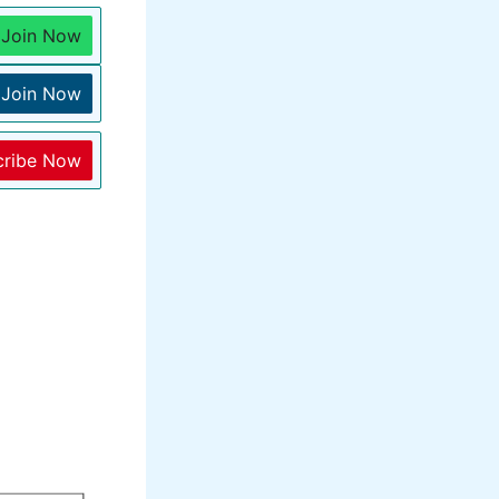
Join Now
Join Now
cribe Now