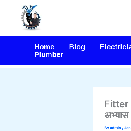
Skip
to
content
Home
Blog
Electrici
Plumber
Fitter
अभ्यास 
By
admin
/
Jan