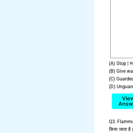
(A) Stop | स्
(B) Give way 
(C) Guarded 
(D) Unguarded
Vie
Answ
Q3. Flammabl
किया जाता है