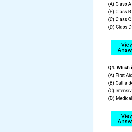
(A) Class A 
(B) Class B 
(C) Class C 
(D) Class D 
Vie
Answ
Q4. Which is
(A) First Aid
(B) Call a d
(C) Intensiv
(D) Medical
Vie
Answ