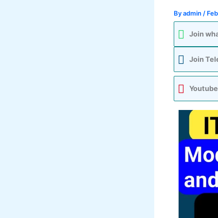
By
admin
/
Feb
Join wh
Join Te
Youtube