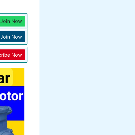
Join Now
Join Now
cribe Now