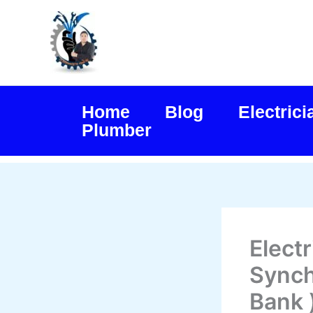
Skip
to
content
Home
Blog
Electrici
Plumber
Elect
Synch
Bank )