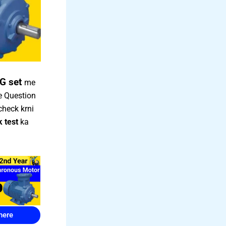
G set
me
e Question
check krni
 test
ka
here