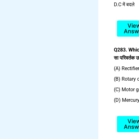
D.C में बदले
Vie
Answ
Q283. Whic
सा परिवर्तक
(A) Rectifier
(B) Rotary c
(C) Motor ge
(D) Mercury 
Vie
Answ