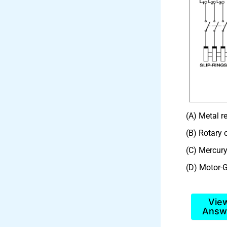
(A) Metal rec
(B) Rotary c
(C) Mercury 
(D) Motor-G
Vie
Answ