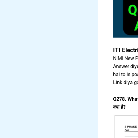
ITI Elec
NIMI New Pa
Answer diye
hai to is p
Link diya g
Q278. What 
क्या है?