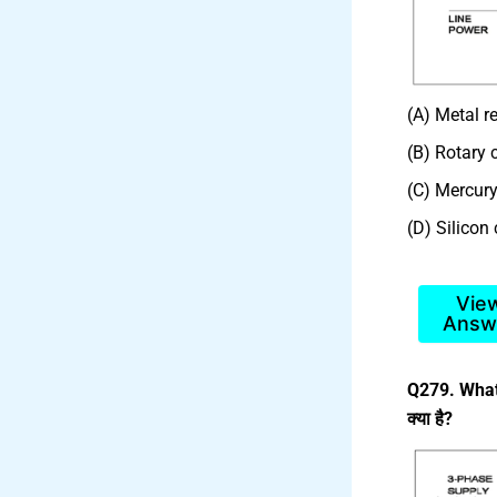
(A) Metal rec
(B) Rotary c
(C) Mercury 
(D) Silicon c
Vie
Answ
Q279. What 
क्या है?