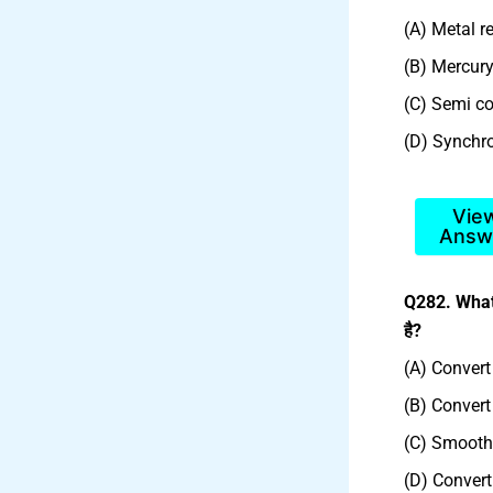
(A) Metal rec
(B) Mercury 
(C) Semi co
(D) Synchro
Vie
Answ
Q282. What i
है?
(A) Convert
(B) Convert 
(C) Smoothe
(D) Convert