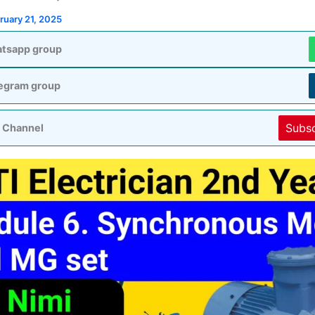
ruary 21, 2025
atsapp group
legram group
Subs
 Channel