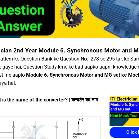
trician 2nd Year Module 6. Synchronous Motor and M
ttern ke Question Bank ke Question No.- 278 se 295 tak ke Sar
 gaye hai, Question Study krne ke bad aapko aapni knowledge 
ost me aaplo
Module 6. Synchronous Motor and MG set ke Mock
aya hai.
is the name of the converter? | कन्वर्टर का नाम
Click 