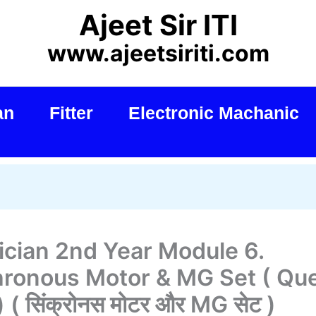
Ajeet Sir ITI
www.ajeetsiriti.com
an
Fitter
Electronic Machanic
rician 2nd Year Module 6.
ronous Motor & MG Set ( Que
 ( सिंक्रोनस मोटर और MG सेट )